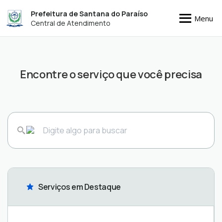
Prefeitura de Santana do Paraíso
Menu
Central de Atendimento
Encontre o serviço que você precisa
Serviços em Destaque
Câmara
Fiscalização
Municipal
de Posturas
Organizações
Arrecadação,
(Utilize
- Certidões -
Protocolos
Demais
Meio
Servidores
Ouvidoria
Trânsito